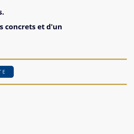
s.
s concrets et d'un
E T E