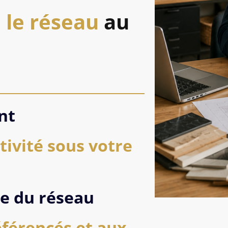
e
le réseau
au
nt
tivité sous votre
ce du réseau
éférencés et aux